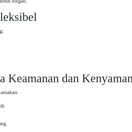
ebih elegan.
Fleksibel
g:
ada Keamanan dan Kenyama
utamakan:
ih
ang