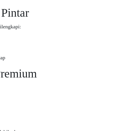
 Pintar
ilengkapi:
yap
 Premium