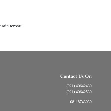
sain terbaru.
Contact Us On
(021) 40642430
(021) 40642530
08118743030