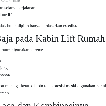
ecara fisik
 selama perjalanan
tur lift
idak boleh dipilih hanya berdasarkan estetika.
Baja pada Kabin Lift Rumah
g umum digunakan karena:
n
njang
manan
pu menjaga bentuk kabin tetap presisi meski digunakan berta
rumah.
 Kaca dan Kombinasinya